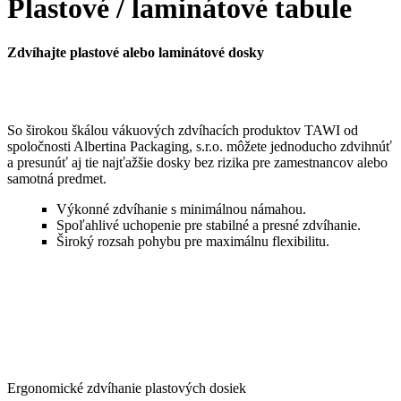
Plastové / laminátové tabule
Zdvíhajte plastové alebo laminátové dosky
So širokou škálou vákuových zdvíhacích produktov TAWI od
spoločnosti Albertina Packaging, s.r.o. môžete jednoducho zdvihnúť
a presunúť aj tie najťažšie dosky bez rizika pre zamestnancov alebo
samotná predmet.
Výkonné zdvíhanie s minimálnou námahou.
Spoľahlivé uchopenie pre stabilné a presné zdvíhanie.
Široký rozsah pohybu pre maximálnu flexibilitu.
Ergonomické zdvíhanie plastových dosiek