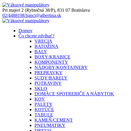
Pri majeri 2 (Rybničná 38/P), 831 07 Bratislava
02/44881983
janci@albertina.sk
Domov
Čo chcete zdvíhať?
VRECIA
BATOŽINA
BALY
BOXY/KRABICE
KOMPONENTY
NÁDOBY/KONTAJNERY
PREPRAVKY
SUDY/BARELY
POTRAVINY
SKLO
DOMÁCE SPOTREBIČE A NÁBYTOK
KOV
PALETY
KOTÚČE
TABULE
KAMEŇ/CEMENT
PNEUMATIKY
DREVO