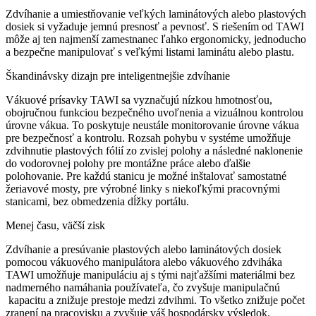
Zdvíhanie a umiestňovanie veľkých laminátových alebo plastových
dosiek si vyžaduje jemnú presnosť a pevnosť. S riešením od TAWI
môže aj ten najmenší zamestnanec ľahko ergonomicky, jednoducho
a bezpečne manipulovať s veľkými listami laminátu alebo plastu.
Škandinávsky dizajn pre inteligentnejšie zdvíhanie
Vákuové prísavky TAWI sa vyznačujú nízkou hmotnosťou,
obojručnou funkciou bezpečného uvoľnenia a vizuálnou kontrolou
úrovne vákua. To poskytuje neustále monitorovanie úrovne vákua
pre bezpečnosť a kontrolu. Rozsah pohybu v systéme umožňuje
zdvihnutie plastových fólií zo zvislej polohy a následné naklonenie
do vodorovnej polohy pre montážne práce alebo ďalšie
polohovanie. Pre každú stanicu je možné inštalovať samostatné
žeriavové mosty, pre výrobné linky s niekoľkými pracovnými
stanicami, bez obmedzenia dĺžky portálu.
Menej času, väčší zisk
Zdvíhanie a presúvanie plastových alebo laminátových dosiek
pomocou vákuového manipulátora alebo vákuového zdviháka
TAWI umožňuje manipuláciu aj s tými najťažšími materiálmi bez
nadmerného namáhania používateľa, čo zvyšuje manipulačnú
kapacitu a znižuje prestoje medzi zdvihmi. To všetko znižuje počet
zranení na pracovisku a zvyšuje váš hospodársky výsledok.