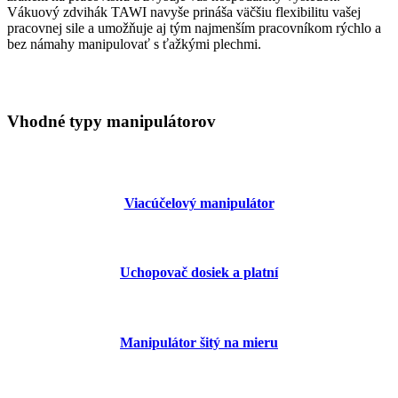
Vákuový zdvihák TAWI navyše prináša väčšiu flexibilitu vašej
pracovnej sile a umožňuje aj tým najmenším pracovníkom rýchlo a
bez námahy manipulovať s ťažkými plechmi.
Vhodné typy manipulátorov
Viacúčelový manipulátor
Uchopovač dosiek a platní
Manipulátor šitý na mieru