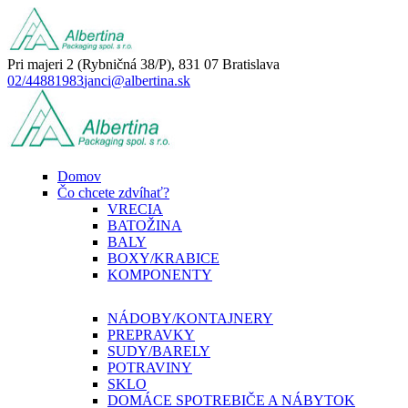
Pri majeri 2 (Rybničná 38/P), 831 07 Bratislava
02/44881983
janci@albertina.sk
Domov
Čo chcete zdvíhať?
VRECIA
BATOŽINA
BALY
BOXY/KRABICE
KOMPONENTY
NÁDOBY/KONTAJNERY
PREPRAVKY
SUDY/BARELY
POTRAVINY
SKLO
DOMÁCE SPOTREBIČE A NÁBYTOK