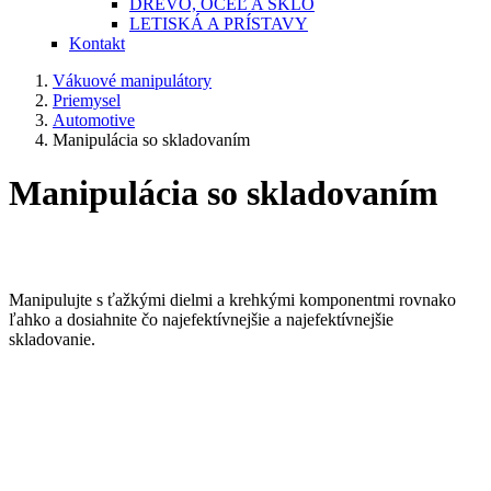
DREVO, OCEĽ A SKLO
LETISKÁ A PRÍSTAVY
Kontakt
Vákuové manipulátory
Priemysel
Automotive
Manipulácia so skladovaním
Manipulácia so skladovaním
Manipulujte s ťažkými dielmi a krehkými komponentmi rovnako
ľahko a dosiahnite čo najefektívnejšie a najefektívnejšie
skladovanie.