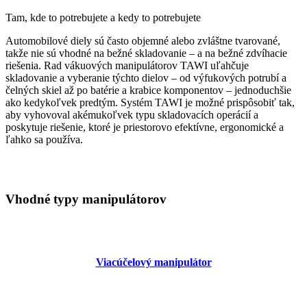
Tam, kde to potrebujete a kedy to potrebujete
Automobilové diely sú často objemné alebo zvláštne tvarované,
takže nie sú vhodné na bežné skladovanie – a na bežné zdvíhacie
riešenia. Rad vákuových manipulátorov TAWI uľahčuje
skladovanie a vyberanie týchto dielov – od výfukových potrubí a
čelných skiel až po batérie a krabice komponentov – jednoduchšie
ako kedykoľvek predtým. Systém TAWI je možné prispôsobiť tak,
aby vyhovoval akémukoľvek typu skladovacích operácií a
poskytuje riešenie, ktoré je priestorovo efektívne, ergonomické a
ľahko sa používa.
Vhodné typy manipulátorov
Viacúčelový manipulátor