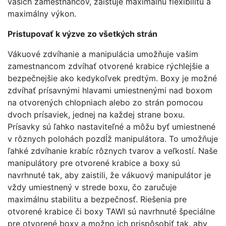
vašich zamestnancov, zaisťuje maximálnu flexibilitu a
maximálny výkon.
Pristupovať k výzve zo všetkých strán
Vákuové zdvíhanie a manipulácia umožňuje vašim
zamestnancom zdvíhať otvorené krabice rýchlejšie a
bezpečnejšie ako kedykoľvek predtým. Boxy je možné
zdvíhať prísavnými hlavami umiestnenými nad boxom
na otvorených chlopniach alebo zo strán pomocou
dvoch prísaviek, jednej na každej strane boxu.
Prísavky sú ľahko nastaviteľné a môžu byť umiestnené
v rôznych polohách pozdĺž manipulátora. To umožňuje
ľahké zdvíhanie krabíc rôznych tvarov a veľkostí. Naše
manipulátory pre otvorené krabice a boxy sú
navrhnuté tak, aby zaistili, že vákuový manipulátor je
vždy umiestnený v strede boxu, čo zaručuje
maximálnu stabilitu a bezpečnosť. Riešenia pre
otvorené krabice či boxy TAWI sú navrhnuté špeciálne
pre otvorené boxy a možno ich prispôsobiť tak, aby