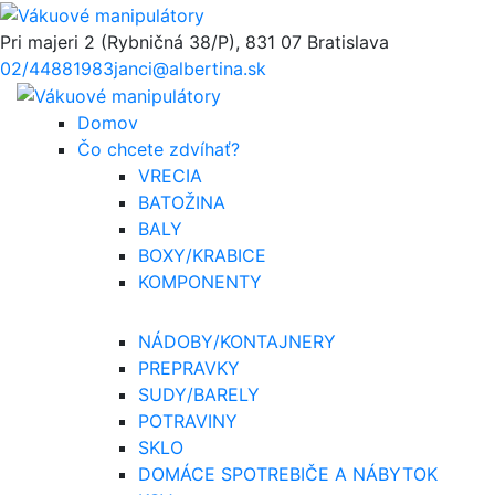
Pri majeri 2 (Rybničná 38/P), 831 07 Bratislava
02/44881983
janci@albertina.sk
Domov
Čo chcete zdvíhať?
VRECIA
BATOŽINA
BALY
BOXY/KRABICE
KOMPONENTY
NÁDOBY/KONTAJNERY
PREPRAVKY
SUDY/BARELY
POTRAVINY
SKLO
DOMÁCE SPOTREBIČE A NÁBYTOK