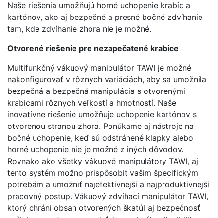
Naše riešenia umožňujú horné uchopenie krabíc a
kartónov, ako aj bezpečné a presné bočné zdvíhanie
tam, kde zdvíhanie zhora nie je možné.
Otvorené riešenie pre nezapečatené krabice
Multifunkčný vákuový manipulátor TAWI je možné
nakonfigurovať v rôznych variáciách, aby sa umožnila
bezpečná a bezpečná manipulácia s otvorenými
krabicami rôznych veľkostí a hmotností. Naše
inovatívne riešenie umožňuje uchopenie kartónov s
otvorenou stranou zhora. Ponúkame aj nástroje na
bočné uchopenie, keď sú odstránené klapky alebo
horné uchopenie nie je možné z iných dôvodov.
Rovnako ako všetky vákuové manipulátory TAWI, aj
tento systém možno prispôsobiť vašim špecifickým
potrebám a umožniť najefektívnejší a najproduktívnejší
pracovný postup. Vákuový zdvíhací manipulátor TAWI,
ktorý chráni obsah otvorených škatúľ aj bezpečnosť